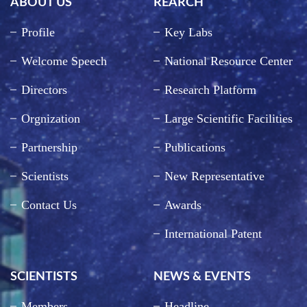
ABOUT US
REARCH
Profile
Key Labs
Welcome Speech
National Resource Center
Directors
Research Platform
Orgnization
Large Scientific Facilities
Partnership
Publications
Scientists
New Representative
Contact Us
Awards
International Patent
SCIENTISTS
NEWS & EVENTS
Members
Headline