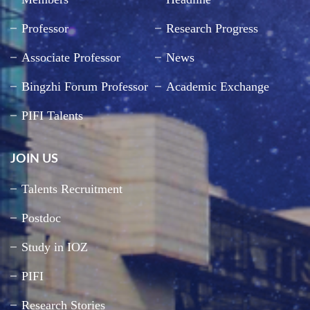
Professor
Research Progress
Associate Professor
News
Bingzhi Forum Professor
Academic Exchange
PIFI Talents
JOIN US
Talents Recruitment
Postdoc
Study in IOZ
PIFI
Research Stories